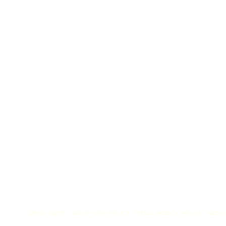
MENU_INDEX
MENU_USER_POLICY
MENU_PRIVACY_POLICY
MENU